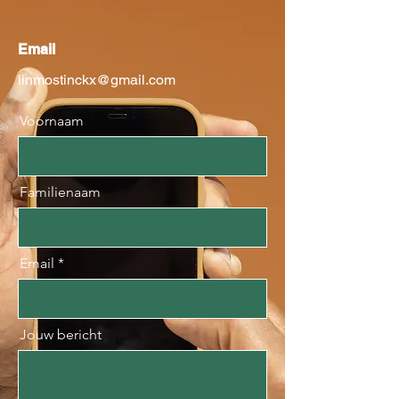
Email
linmostinckx@gmail.com
Voornaam
Familienaam
Email
Jouw bericht